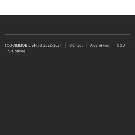
Footer
TOGOIMMOBILIER.TG 2022-2024
Contact
Aide et Faq
CGU
menu
Vie privée