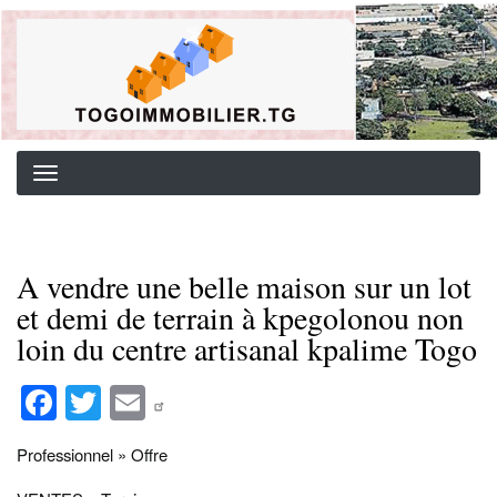
Aller
Background image for header
au
contenu
principal
A vendre une belle maison sur un lot
et demi de terrain à kpegolonou non
loin du centre artisanal kpalime Togo
Fa
T
E
ce
wi
m
Professionnel » Offre
bo
tte
ail