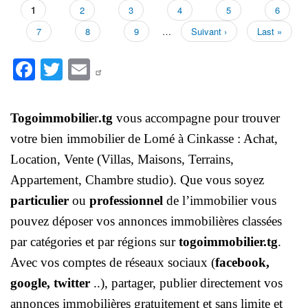
Page
1
Page
2
Page
3
Page
4
Page
5
Page
6
Pagination
Page
7
Page
8
Page
9
…
Page
Suivant ›
Dernière
Last »
suivante
page
Fa
T
E
ce
wi
m
bo
tte
ail
Togoimmobilie
r
.tg
vous accompagne pour trouver
ok
r
votre bien immobilier de Lomé à Cinkasse : Achat,
Location, Vente (Villas, Maisons, Terrains,
Appartement, Chambre studio). Que vous soyez
particulier
ou
professionnel
de l’immobilier vous
pouvez déposer vos annonces immobilières classées
par catégories et par régions sur
togoimmobilier.tg
.
Avec vos comptes de réseaux sociaux (
facebook,
google, twitter
..), partager, publier directement vos
annonces immobilières gratuitement et sans limite et