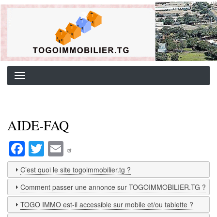
Aller
Background image for header
au
contenu
principal
AIDE-FAQ
Fa
T
E
ce
wi
m
C’est quoi le site togoimmobilier.tg ?
bo
tte
ail
Comment passer une annonce sur TOGOIMMOBILIER.TG ?
ok
r
TOGO IMMO est-il accessible sur mobile et/ou tablette ?