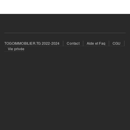
Footer
TOGOIMMOBILIER.TG 2022-2024
Contact
Aide et Faq
CGU
menu
Vie privée