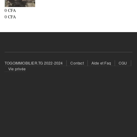
0 CFA
0 CFA
Footer
TOGOIMMOBILIER.TG 2022-2024
Contact
Aide et Faq
CGU
menu
Vie privée