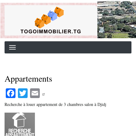
Aller
Background image for header
au
contenu
principal
Appartements
Fa
T
E
ce
wi
m
Recherche à louer appartement de 3 chambres salon à Djidj
bo
tte
ail
ok
r