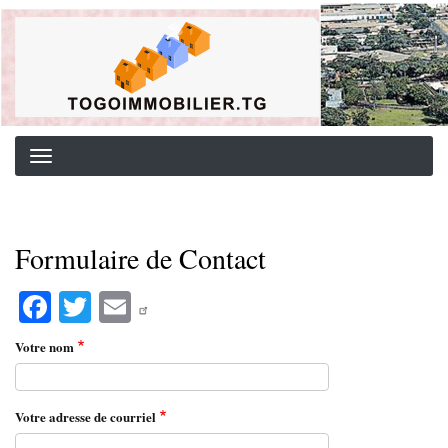
Aller
Background image for header
au
contenu
principal
Formulaire de Contact
Fa
T
E
ce
wi
m
Votre nom
bo
tte
ail
ok
r
Votre adresse de courriel