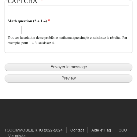
CAPTCHA
Math question (2 + 1 =)
Trouvez la solution de ce problème mathématique simple et saisissez le résultat. Par
exemple, pour 1 + 3, saisissez 4.
Footer
TOGOIMMOBILIER.TG 2022-2024
Contact
Aide et Faq
CGU
menu
Vie privée