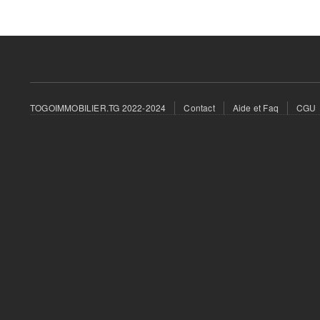
Footer
TOGOIMMOBILIER.TG 2022-2024
Contact
Aide et Faq
CGU
menu