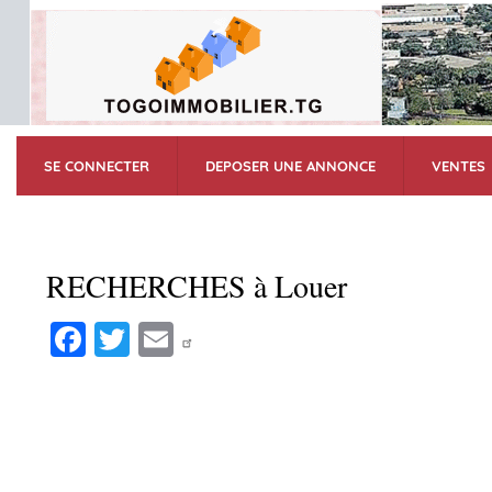
SE CONNECTER
DEPOSER UNE ANNONCE
VENTES
RECHERCHES à Louer
Fa
T
E
ce
wi
m
bo
tte
ail
ok
r