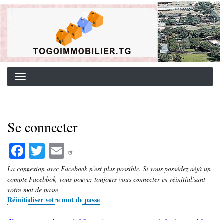
Aller
Background image for header
au
contenu
principal
Se connecter
Fa
T
E
ce
wi
m
La connexion avec Facebook n'est plus possible. Si vous possédez déjà un
bo
tte
ail
compte Facebbok, vous pouvez toujours vous connecter en réinitialisant
votre mot de passe
ok
r
Réinitialiser votre mot de passe