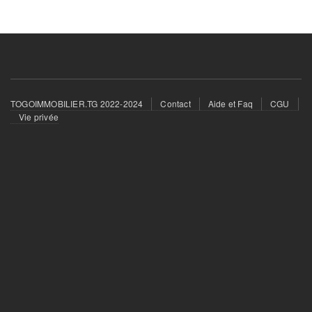
Footer
TOGOIMMOBILIER.TG 2022-2024
Contact
Aide et Faq
CGU
menu
Vie privée