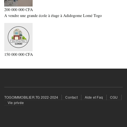
200 000 000 CFA
A vendre une grande école à étage à Adidogome Lomé Togo
150 000 000 CFA
Footer
TOGOIMMOBILIER.TG 2022-2024
Contact
Aide et Faq
CGU
menu
Vie privée