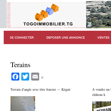
SE CONNECTER
DEPOSER UNE ANNONCE
VENTES
Terains
Fa
T
E
ce
wi
m
bo
tte
ail
Terrain d'angle avec titre foncier — Kégué
A vendre un l
château k
ok
r