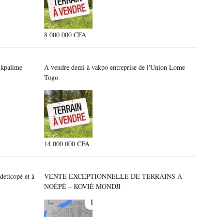
8 000 000 CFA
 kpalime
A vendre demi à vakpo entreprise de l'Union Lome
Togo
14 000 000 CFA
adeticopé et à
VENTE EXCEPTIONNELLE DE TERRAINS À
NOÉPÉ – KOVIÉ MONDJI