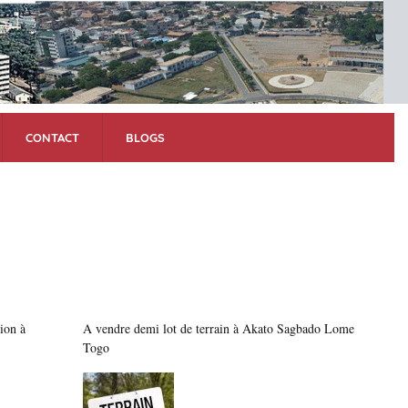
Backg
image 
heade
CONTACT
BLOGS
ion à
A vendre demi lot de terrain à Akato Sagbado Lome
Togo