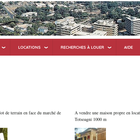
Aller
au
contenu
principal
LOCATIONS
RECHERCHES À LOUER
AIDE
ot de terrain en face du marché de
A vendre une maison propre en locat
Totsoagni 1000 m