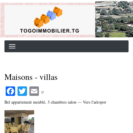
Aller
Background image for header
au
contenu
principal
Maisons - villas
Fa
T
E
ce
wi
m
Bel appartement meublé, 3 chambres salon — Vers l'aéropor
bo
tte
ail
ok
r