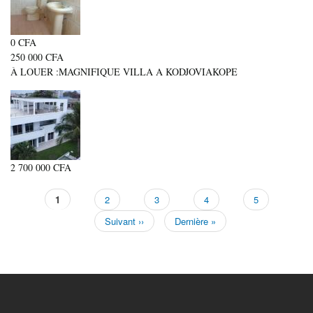
0 CFA
250 000 CFA
À LOUER :MAGNIFIQUE VILLA A KODJOVIAKOPE
2 700 000 CFA
Page
1
Page
2
Page
3
Page
4
Page
5
Pagination
Page
Suivant ››
Dernière
Dernière »
suivante
page