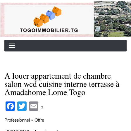
Aller
Background image for header
au
contenu
principal
A louer appartement de chambre
salon wcd cuisine interne terrasse à
Amadahome Lome Togo
Fa
T
E
ce
wi
m
Professionnel » Offre
bo
tte
ail