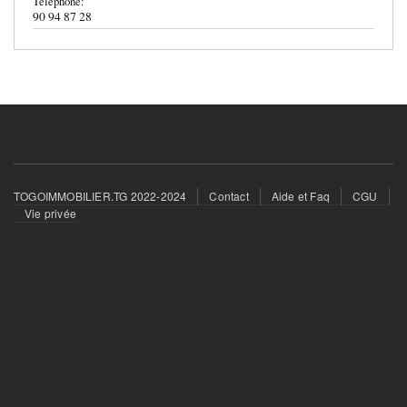
Telephone:
90 94 87 28
Footer
TOGOIMMOBILIER.TG 2022-2024
Contact
Aide et Faq
CGU
menu
Vie privée