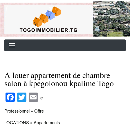
Aller
Background image for header
au
contenu
principal
A louer appartement de chambre
salon à kpegolonou kpalime Togo
Fa
T
E
ce
wi
m
Professionnel » Offre
bo
tte
ail
ok
r
LOCATIONS » Appartements