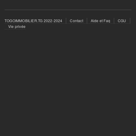
Footer
TOGOIMMOBILIER.TG 2022-2024
Contact
Aide et Faq
CGU
menu
Vie privée