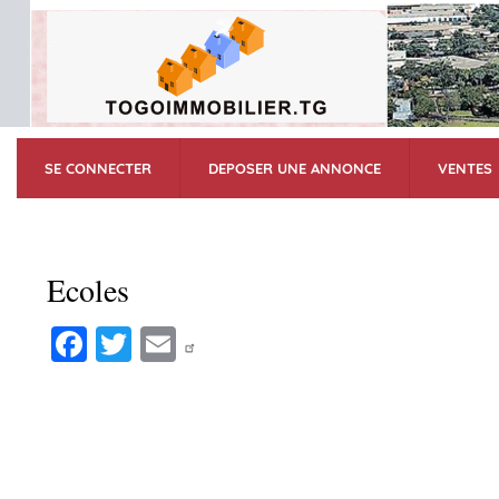
SE CONNECTER
DEPOSER UNE ANNONCE
VENTES
Ecoles
Fa
T
E
ce
wi
m
bo
tte
ail
ok
r