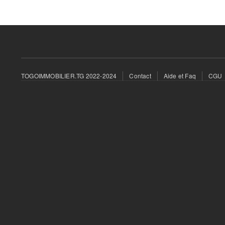
Footer
TOGOIMMOBILIER.TG 2022-2024
Contact
Aide et Faq
CGU
menu