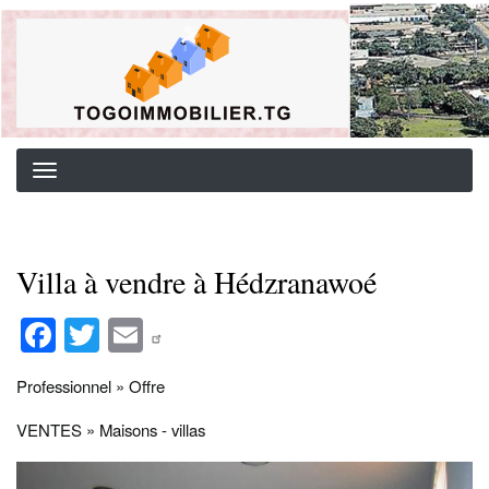
Aller
Background image for header
au
contenu
principal
Villa à vendre à Hédzranawoé
Fa
T
E
ce
wi
m
Professionnel » Offre
bo
tte
ail
ok
r
VENTES » Maisons - villas