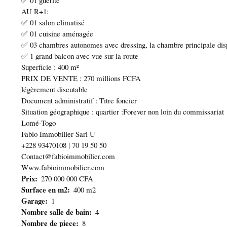
AU R+1:
✅ 01 salon climatisé
✅ 01 cuisine aménagée
✅ 03 chambres autonomes avec dressing, la chambre principale dispo
✅ 1 grand balcon avec vue sur la route
Superficie : 400 m²
PRIX DE VENTE : 270 millions FCFA
légèrement discutable
Document administratif : Titre foncier
Situation géographique : quartier :Forever non loin du commissariat
Lomé-Togo
Fabio Immobilier Sarl U
+228 93470108 | 70 19 50 50
Contact@fabioimmobilier.com
Www.fabioimmobilier.com
Prix
270 000 000 CFA
Surface en m2
400 m2
Garage
1
Nombre salle de bain
4
Nombre de piece
8