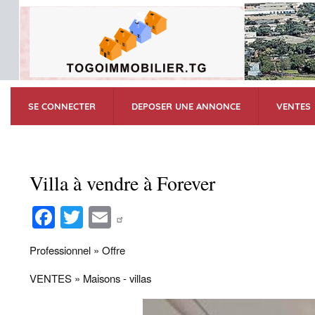
SE CONNECTER
DEPOSER UNE ANNONCE
VENTES
Villa à vendre à Forever
Fa
T
E
ce
wi
m
Professionnel » Offre
bo
tte
ail
ok
r
VENTES » Maisons - villas