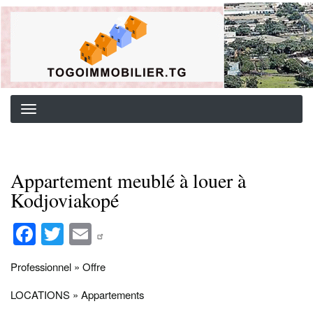
Aller
Background image for header
au
contenu
principal
Appartement meublé à louer à
Kodjoviakopé
Fa
T
E
ce
wi
m
Professionnel » Offre
bo
tte
ail
ok
r
LOCATIONS » Appartements