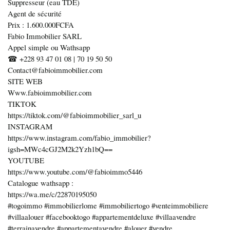
Suppresseur (eau TDE)
Agent de sécurité
Prix : 1.600.000FCFA
Fabio Immobilier SARL
Appel simple ou Wathsapp
☎ +228 93 47 01 08 | 70 19 50 50
Contact@fabioimmobilier.com
SITE WEB
Www.fabioimmobilier.com
TIKTOK
https://tiktok.com/@fabioimmobilier_sarl_u
INSTAGRAM
https://www.instagram.com/fabio_immobilier?
igsh=MWc4cGJ2M2k2Yzh1bQ==
YOUTUBE
https://www.youtube.com/@fabioimmo5446
Catalogue wathsapp :
https://wa.me/c/22870195050
#togoimmo #immobilierlome #immobiliertogo #venteimmobiliere
#villaalouer #facebooktogo #appartementdeluxe #villaavendre
#terrainavendre #appartementavendre #alouer #vendre