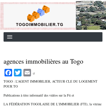
Aller
Background image for header
au
contenu
principal
agences immobilières au Togo
Fa
T
E
ce
wi
m
TOGO : L’AGENT IMMOBILIER, ACTEUR CLE DU LOGEMENT
bo
tte
ail
POUR TO
ok
r
Publications à titre informatif des vidéos sur la Fti et
LA FÉDÉRATION TOGOLAISE DE L’IMMOBILIER (FTI), la vitrine