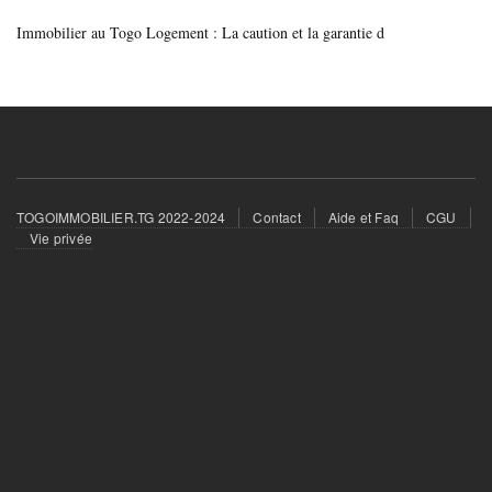
Immobilier au Togo Logement : La caution et la garantie d
Footer
TOGOIMMOBILIER.TG 2022-2024
Contact
Aide et Faq
CGU
menu
Vie privée